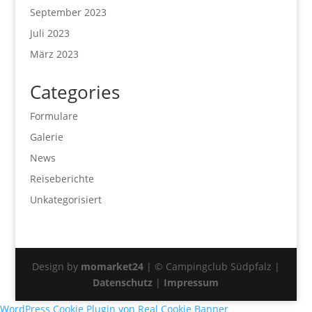
September 2023
Juli 2023
März 2023
Categories
Formulare
Galerie
News
Reiseberichte
Unkategorisiert
Design by
momarket24
| © Campingclub Südpfalz |
Datenschutz
|
Impressum
WordPress Cookie Plugin von Real Cookie Banner